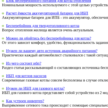
Блок бесперебойного питания для котла отопления
Номинальная мощность используемого с этой целью устройства 
Расчет ёмкости аккумуляторной батареи для ИБП
Аккумуляторные батареи для ИПБ - это аккумулятор, обеспечи
Бесперебойник для твердотопливного котла
Вопрос отопления жилища является очень актуальным.
Можно ли обойтись без бесперебойника для котла?
От этого зависит комфорт, удобство, функциональность задания
Нужен ли вашему авто источник аварийного питания?
Практически каждый автомобилист сталкивался с такой ситуацие
Из чего состоит ибп?
Раздел статья рассказывающий о составляющих источника бес
ИБП для котлов насосов
Современные газовые котлы совсем бесполезны в случае отклю
Нужен ли ИБП для газового котла?
ИБП для газового котла представляет собой устройство из 2 мод
Как устроен инвертер?
Выпрямление сетевого тока происходит с помощью специального