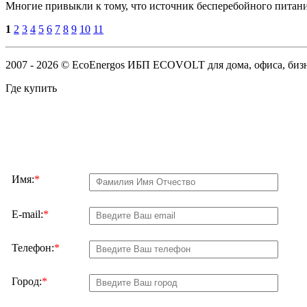
Многие привыкли к тому, что источник бесперебойного питани
1
2
3
4
5
6
7
8
9
10
11
2007 - 2026 © EcoEnergos ИБП ECOVOLT для дома, офиса, б
Где купить
Имя:
*
E-mail:
*
Телефон:
*
Город:
*