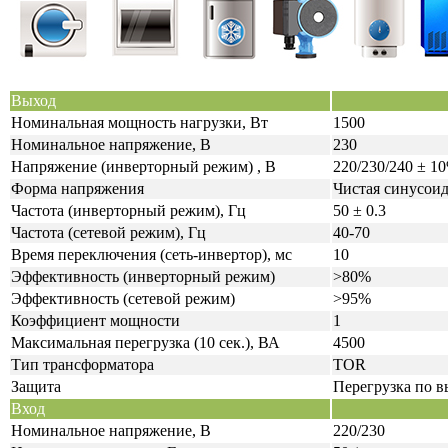
Выход
Номинальная мощность нагрузки, Вт
1500
Номинальное напряжение, В
230
Напряжение (инверторный режим) , В
220/230/240 ± 1
Форма напряжения
Чистая синусоид
Частота (инверторный режим), Гц
50 ± 0.3
Частота (сетевой режим), Гц
40-70
Время переключения (сеть-инвертор), мс
10
Эффективность (инверторный режим)
>80%
Эффективность (сетевой режим)
>95%
Коэффициент мощности
1
Максимальная перегрузка (10 сек.), ВА
4500
Тип трансформатора
TOR
Защита
Перегрузка по в
Вход
Номинальное напряжение, В
220/230