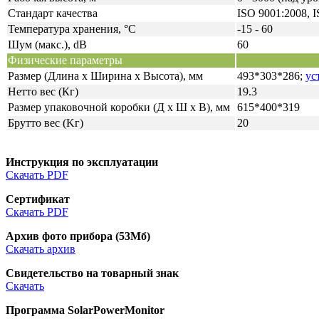
Стандарт качества
ISO 9001:2008, 
Температура хранения, °C
-15 - 60
Шум (макс.), dB
60
Физические параметры
Размер (Длина x Ширина x Высота), мм
493*303*286;
ус
Нетто вес (Кг)
19.3
Размер упаковочной коробки (Д x Ш x В), мм
615*400*319
Брутто вес (Kг)
20
Инструкция по эксплуатации
Скачать PDF
Сертификат
Скачать PDF
Архив фото прибора (53Мб)
Скачать архив
Свидетельство на товарный знак
Скачать
Программа SolarPowerMonitor