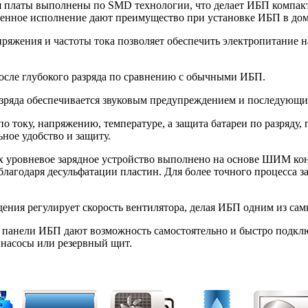
 платы выполнены по SMD технологии, что делает ИБП компакт
нное исполнение дают преимущество при установке ИБП в доме
яжения и частоты тока позволяет обеспечить электропитание на
 после глубокого разряда по сравнению с обычными ИБП.
разряда обеспечивается звуковым предупреждением и последующ
 току, напряжению, температуре, а защита батареи по разряду, 
ное удобство и защиту.
 уровневое зарядное устройство выполнено на основе ШИМ конт
лагодаря десульфатации пластин. Для более точного процесса з
ния регулирует скорость вентилятора, делая ИБП одним из сам
й панели ИБП дают возможность самостоятельно и быстро подклю
насосы или резервный щит.