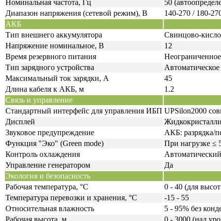
Номинальная частота, Гц
50 (автоопредел
Диапазон напряжения (сетевой режим), В
140-270 / 180-27
АКБ
Тип внешнего аккумулятора
Свинцово-кислот
Напряжение номинальное, В
12
Время резервного питания
Неограниченное 
Тип зарядного устройства
Автоматическое 
Максимальный ток зарядки, A
45
Длина кабеля к АКБ, м
1.2
Связь и управление
Стандартный интерфейс для управления ИБП
UPSilon2000 сов
Дисплей
Жидкокристалл
Звуковое предупреждение
АКБ: разрядка/п
Функция "Эко" (Green mode)
При нагрузке ≤ 
Контроль охлаждения
Автоматический:
Управление генератором
Да
Экология и безопасность
Рабочая температура, °C
0 - 40 (для высо
Температура перевозки и хранения, °C
-15 - 55
Относительная влажность
5 - 95% без кон
Рабочая высота, м
0 - 3000 (над ур