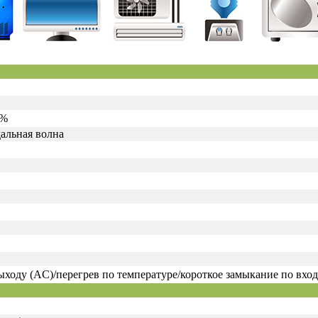
0%
альная волна
ыходу (AC)/перегрев по температуре/короткое замыкание по вхо