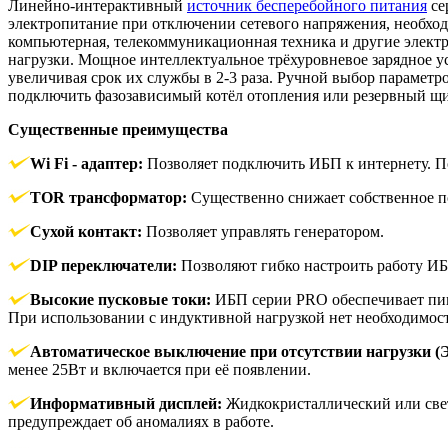
Линейно-интерактивный
источник бесперебойного питания
се
электропитание при отключении сетевого напряжения, необходи
компьютерная, телекоммуникационная техника и другие электр
нагрузки. Мощное интеллектуальное трёхуровневое зарядное у
увеличивая срок их службы в 2-3 раза. Ручной выбор парамет
подключить фазозависимый котёл отопления или резервный щит
Существенные преимущества
Wi Fi - адаптер:
Позволяет подключить ИБП к интернету. П
TOR трансформатор:
Существенно снижает собственное п
Сухой контакт:
Позволяет управлять генератором.
DIP переключатели:
Позволяют гибко настроить работу ИБП
Высокие пусковые токи:
ИБП серии PRO обеспечивает пик
При использовании с индуктивной нагрузкой нет необходимо
Автоматическое выключение при отсутствии нагрузки (
менее 25Вт и включается при её появлении.
Информативный дисплей:
Жидкокристаллический или свет
предупреждает об аномалиях в работе.