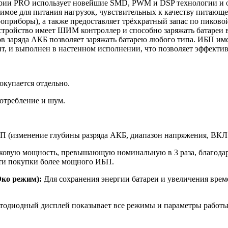
рии PRO использует новейшие SMD, PWM и DSP технологии и об
мое для питания нагрузок, чувствительных к качеству питающег
оприборы), а также предоставляет трёхкратный запас по пиков
стройство имеет ШИМ контроллер и способно заряжать батареи в
ров заряда АКБ позволяет заряжать батарею любого типа. ИБП и
, и выполнен в настенном исполнении, что позволяет эффектив
окупается отдельно.
отребление и шум.
 (изменение глубины разряда АКБ, диапазон напряжения, ВКЛ./
овую мощность, превышающую номинальную в 3 раза, благодаря
сти покупки более мощного ИБП.
Эко режим):
Для сохранения энергии батареи и увеличения врем
одиодный дисплей показывает все режимы и параметры работы 