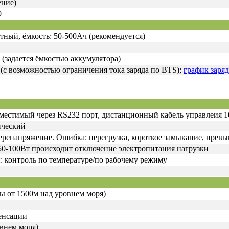
ение)
0
ный, ёмкость: 50-500Ач (рекомендуется)
(задается ёмкостью аккумулятора)
(с возможностью ограничения тока заряда по BTS);
график заряд
местимый через RS232 порт, дистанционный кабель управлеия 10
ический
еренапряжение. Ошибка: перегрузка, короткое замыкание, прев
50-100Вт происходит отключение электропитания нагрузки
 контроль по температуре/по рабочему режиму
ты от 1500м над уровнем моря)
денсации
овнем моря)