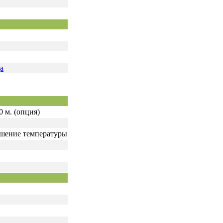
а
 м. (опция)
ышение температуры