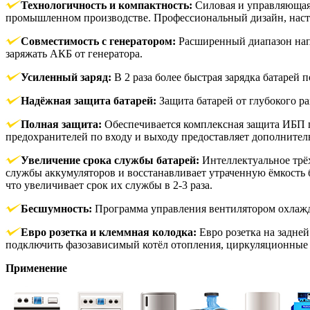
Технологичность и компактность:
Силовая и управляющая
промышленном производстве. Профессиональный дизайн, насте
Совместимость с генератором:
Расширенный диапазон напр
заряжать АКБ от генератора.
Усиленный заряд:
В 2 раза более быстрая зарядка батарей
Надёжная защита батарей:
Защита батарей от глубокого 
Полная защита:
Обеспечивается комплексная защита ИБП по
предохранителей по входу и выходу предоставляет дополнитель
Увеличение срока службы батарей:
Интеллектуальное трёх
службы аккумуляторов и восстанавливает утраченную ёмкость б
что увеличивает срок их службы в 2-3 раза.
Бесшумность:
Программа управления вентилятором охлажде
Евро розетка и клеммная колодка:
Евро розетка на задне
подключить фазозависимый котёл отопления, циркуляционные 
Применение