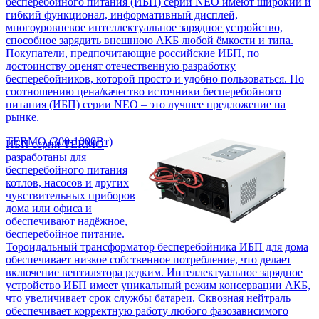
бесперебойного питания (ИБП) серии NEO имеют широкий и
гибкий функционал, информативный дисплей,
многоуровневое интеллектуальное зарядное устройство,
способное зарядить внешнюю АКБ любой ёмкости и типа.
Покупатели, предпочитающие российские ИБП, по
достоинству оценят отечественную разработку
бесперебойников, которой просто и удобно пользоваться. По
соотношению цена/качество источники бесперебойного
питания (ИБП) серии NEO – это лучшее предложение на
рынке.
TERMO (300-1000Вт)
ИБП серии TERMO
разработаны для
бесперебойного питания
котлов, насосов и других
чувствительных приборов
дома или офиса и
обеспечивают надёжное,
бесперебойное питание.
Тороидальный трансформатор бесперебойника ИБП для дома
обеспечивает низкое собственное потребление, что делает
включение вентилятора редким. Интеллектуальное зарядное
устройство ИБП имеет уникальный режим консервации АКБ,
что увеличивает срок службы батареи. Сквозная нейтраль
обеспечивает корректную работу любого фазозависимого