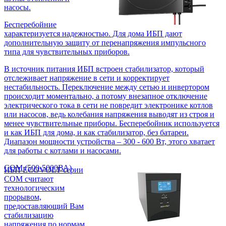
насосы.
Бесперебойние
характеризуется надежностью. Для дома ИБП дают
дополнительную защиту от перенапряжения импульсного
типа для чувствительных приборов.
В источник питания ИБП встроен стабилизатор, который
отслеживает напряжение в сети и корректирует
нестабильность. Переключение между сетью и инвертором
происходит моментально, а потому внезапное отключение
электрического тока в сети не повредит электронике котлов
или насосов, ведь колебания напряжения выводят из строя и
менее чувствительные приборы. Бесперебойник используется
и как ИБП для дома, и как стабилизатор, без батареи.
Диапазон мощности устройства – 300 - 600 Вт, этого хватает
для работы с котлами и насосами.
COM (500-5000ВА)
ИБП ECOVOLT серии
COM считают
технологическим
прорывом,
предоставляющий Вам
стабилизацию
напряжения по нормам