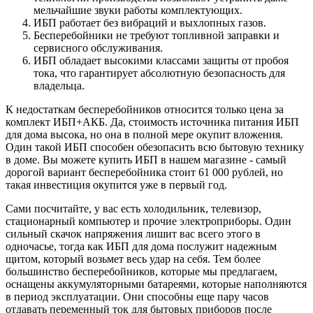
мельчайшие звуки работы комплектующих.
ИБП работает без вибраций и выхлопных газов.
Бесперебойники не требуют топливной заправки и
сервисного обслуживания.
ИБП обладает высокими классами защиты от пробоя
тока, что гарантирует абсолютную безопасность для
владельца.
К недостаткам бесперебойников относится только цена за
комплект ИБП+АКБ. Да, стоимость источника питания ИБП
для дома высока, но она в полной мере окупит вложения.
Один такой ИБП способен обезопасить всю бытовую технику
в доме. Вы можете купить ИБП в нашем магазине - самый
дорогой вариант бесперебойника стоит 61 000 рублей, но
такая инвестиция окупится уже в первый год.
Сами посчитайте, у вас есть холодильник, телевизор,
стационарный компьютер и прочие электроприборы. Один
сильный скачок напряжения лишит вас всего этого в
одночасье, тогда как ИБП для дома послужит надежным
щитом, который возьмет весь удар на себя. Тем более
большинство бесперебойников, которые мы предлагаем,
оснащены аккумуляторными батареями, которые наполняются
в период эксплуатации. Они способны еще пару часов
отдавать переменный ток для бытовых приборов после