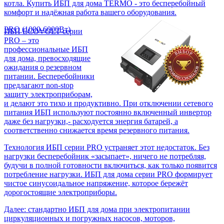
котла. Купить ИБП для дома TERMO - это бесперебойный
комфорт и надёжная работа вашего оборудования.
PRO (1000-6000Вт)
ИБП ECOVOLT серии
PRO – это
профессиональные ИБП
для дома, превосходящие
ожидания о резервном
питании. Бесперебойники
предлагают non-stop
защиту электроприборам,
и делают это тихо и продуктивно. При отключении сетевого
питания ИБП используют постоянно включенный инвертор
даже без нагрузки,- расходуется энергия батарей, а
соответственно снижается время резервного питания.
Технология ИБП серии PRO устраняет этот недостаток. Без
нагрузки бесперебойник «засыпает», ничего не потребляя,
будучи в полной готовности включиться, как только появится
потребление нагрузки. ИБП для дома серии PRO формирует
чистое синусоидальное напряжение, которое бережёт
дорогостоящие электроприборы.
Далее: стандартно ИБП для дома при электропитании
циркуляционных и погружных насосов, моторов,