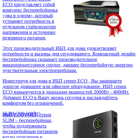
ECO представляет собой
комплекс бесперебойника
«два в одном», который
устраняет потребность в
отдельном стабилизаторе
напряжения и источнике
резервного питания.
Этот производительный ИБП для дома удовлетворяет
потребности и вызовы дня сегодняшнего. Компактный дизайн
бесперебойника скрывает производительное
микропроцессорное сердце, дающее бесперебойную энергию
чувствительным электроприборам.
Инвестируя для дома в ИБП серии ECO , Вы защищаете
дорогое домашнее или офисное оборудование. ИБП серии
ECO варьируются в диапазоне мощностей 2000Вт - 4000Вт.
Добавьте ECO в Вашу жизнь сегодня и наслаждайтесь
комфортом без ограничений.
SLIM (300-600Вт)
ИБП ECOVOLT, серия
SLIM – бесперебойник,
чтобы поддерживать
бесперебойным питанием
котлы отопления и