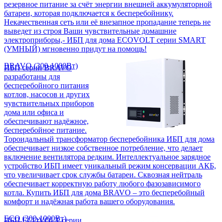
резервное питание за счёт энергии внешней аккумуляторной
батареи, которая подключается к бесперебойнику.
Некачественная сеть или её внезапное пропадание теперь не
выведет из строя Ваши чувствительные домашние
электроприборы,- ИБП для дома ECOVOLT серии SMART
(УМНЫЙ) мгновенно придут на помощь!
BRAVO (300-1000Вт)
ИБП серии BRAVO
разработаны для
бесперебойного питания
котлов, насосов и других
чувствительных приборов
дома или офиса и
обеспечивают надёжное,
бесперебойное питание.
Тороидальный трансформатор бесперебойника ИБП для дома
обеспечивает низкое собственное потребление, что делает
включение вентилятора редким. Интеллектуальное зарядное
устройство ИБП имеет уникальный режим консервации АКБ,
что увеличивает срок службы батареи. Сквозная нейтраль
обеспечивает корректную работу любого фазозависимого
котла. Купить ИБП для дома BRAVO – это бесперебойный
комфорт и надёжная работа вашего оборудования.
ECO (300-1000Вт)
ИБП ECOVOLT серии