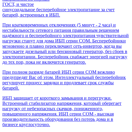
ГОСТ, и чистое
синусоидальное бесперебойное электропитание за счет
батарей, встроенных в ИБП.
При кратковременных отключениях (5 минут - 2 часа) и
нестабильности сетевого питания правильным решением
надёжного и бесперебойного электропитания чувствительной
нагрузки станут для дома ИБП серии COM. Бесперебойники
мгновенно и плавно переключают сеть-инвертор, когда вы
запускаете дизельный или бензиновый генератор, без сбоев в
электропитании. Бесперебойник снабжает энергией нагрузку
до тех пор, пока не включится генератор.
При полном разряде батарей ИБП серии COM вежливо
предупредят Вас об этом. Интеллектуальный бесперебойник
регулирует процесс зарядки и продлевает срок службы
батарей.
ИБП защищает от короткого замыкания и перегрузки.
Встроенный стабилизатор напряжения, который оберегает
нагрузку от небезопасных скачков, пониженного,
повышенного напряжения. ИБП серии COM - высокая
производительность оборудования без потерь дома и в
бизнесе круглосуточно.