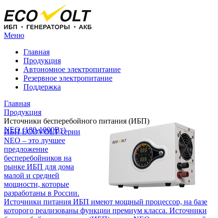
Меню
Главная
Продукция
Автономное электропитание
Резервное электропитание
Поддержка
Главная
Продукция
Источники бесперебойного питания (ИБП)
NEO (180-1000Вт)
ИБП ECOVOLT серии
NEO – это лучшее
предложение
бесперебойников на
рынке ИБП для дома
малой и средней
мощности, которые
разработаны в России.
Источники питания ИБП имеют мощный процессор, на базе
которого реализованы функции премиум класса. Источники