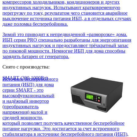
компрессоров холодильников, кондиционеров и других
индуктивных нагрузок. Испытывают кратковременную
перегрузку по току, результатом чего становится аварийное
выключение источника питания ИБП, а в отдельных случаях
даже поломка бесперебойника.
Зимой это приводит к непредвиденной «разморозке» дома.
ИБП серии PRO специально разработаны для энергопитания
индуктивных нагрузок и предоставляют трёхкратный запас
по пиковой мощности. Немногие ИБП для дома способны
зарядить батареи от генератора.
Снято с производства:
SMART (300-1000Вт)
Источник бесперебойного
питания (ИБП) для дома
серии SMART - это
высокофункциональный
и надёжный инвертор
(преобразователь
напряжения) малой и
средней мощности,
который позволяет получить качественное бесперебойное
питание нагрузки. Это достигается за счет встроенного
стабилизатора в источнике бесперебойного питания (ИБП),