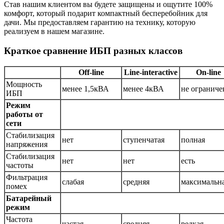
Став нашим клиентом вы будете защищены и ощутите 100%
комфорт, который подарит компактный бесперебойник для
дачи. Мы предоставляем гарантию на технику, которую
реализуем в нашем магазине.
Краткое сравнение ИБП разных классов
Off-line
Line-interactive
On-line
Мощность
менее 1,5кВА
менее 4кВА
не ограниче
ИБП
Режим
работы от
сети
Стабилизация
нет
ступенчатая
полная
напряжения
Стабилизация
нет
нет
есть
частоты
Фильтрация
слабая
средняя
максимальн
помех
Батарейный
режим
Частота
частая
средняя
редкая