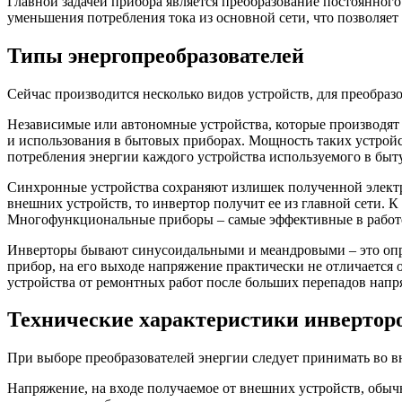
Главной задачей прибора является преобразование постоянног
уменьшения потребления тока из основной сети, что позволяет
Типы энергопреобразователей
Сейчас производится несколько видов устройств, для преобраз
Независимые или автономные устройства, которые производят
и использования в бытовых приборах. Мощность таких устройст
потребления энергии каждого устройства используемого в быту
Синхронные устройства сохраняют излишек полученной электр
внешних устройств, то инвертор получит ее из главной сети. 
Многофункциональные приборы – самые эффективные в работ
Инверторы бывают синусоидальными и меандровыми – это опр
прибор, на его выходе напряжение практически не отличается 
устройства от ремонтных работ после больших перепадов напр
Технические характеристики инвертор
При выборе преобразователей энергии следует принимать во 
Напряжение, на входе получаемое от внешних устройств, обыч