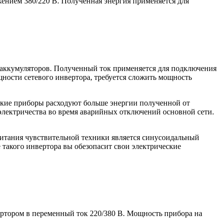
жением 380/220 В. Полученная энергия применяется для
 аккумуляторов. Полученный ток применяется для подключения
щности сетевого инвертора, требуется сложить мощность
ские приборы расходуют больше энергии полученной от
 электричества во время аварийных отключений основной сети.
итания чувствительной техники является синусоидальный
е такого инвертора вы обезопасит свои электрические
ертором в переменный ток 220/380 В. Мощность прибора на