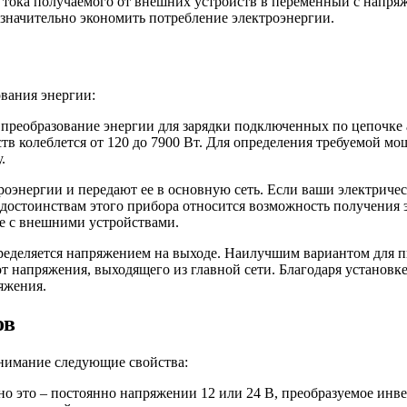
о тока получаемого от внешних устройств в переменный с напря
 значительно экономить потребление электроэнергии.
ования энергии:
 преобразование энергии для зарядки подключенных по цепочке
в колеблется от 120 до 7900 Вт. Для определения требуемой мо
.
оэнергии и передают ее в основную сеть. Если ваши электриче
К достоинствам этого прибора относится возможность получения
е с внешними устройствами.
еделяется напряжением на выходе. Наилучшим вариантом для п
от напряжения, выходящего из главной сети. Благодаря установк
яжения.
ов
внимание следующие свойства:
но это – постоянно напряжении 12 или 24 В, преобразуемое инв