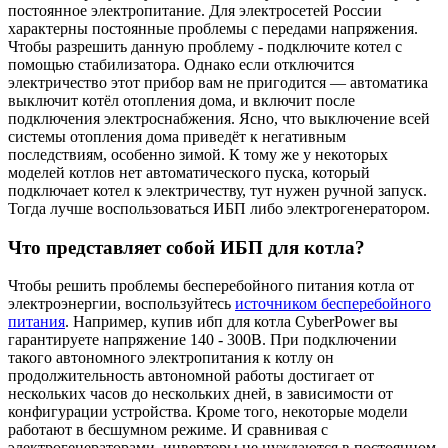
постоянное электропитание. Для электросетей России
характерны постоянные проблемы с передами напряжения.
Чтобы разрешить данную проблему - подключите котел с
помощью стабилизатора. Однако если отключится
электричество этот прибор вам не пригодится — автоматика
выключит котёл отопления дома, и включит после
подключения электроснабжения. Ясно, что выключение всей
системы отопления дома приведёт к негативным
последствиям, особенно зимой. К тому же у некоторых
моделей котлов нет автоматического пуска, который
подключает котел к электричеству, тут нужен ручной запуск.
Тогда лучше воспользоваться ИБП либо электрогенератором.
Что представляет собой ИБП для котла?
Чтобы решить проблемы бесперебойного питания котла от
электроэнергии, воспользуйтесь
источником бесперебойного
питания
. Например, купив ибп для котла CyberPower вы
гарантируете напряжение 140 - 300В. При подключении
такого автономного электропитания к котлу он
продолжительность автономной работы достигает от
нескольких часов до нескольких дней, в зависимости от
конфигурации устройства. Кроме того, некоторые модели
работают в бесшумном режиме. И сравнивая с
электрогенераторами, инверторы не нуждаются в постоянном