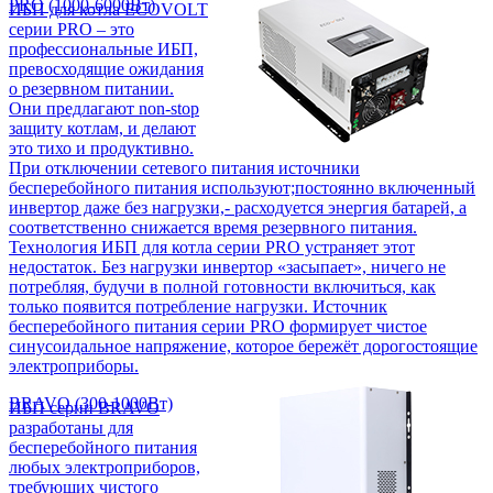
PRO (1000-6000Вт)
ИБП для котла ECOVOLT
серии PRO – это
профессиональные ИБП,
превосходящие ожидания
о резервном питании.
Они предлагают non-stop
защиту котлам, и делают
это тихо и продуктивно.
При отключении сетевого питания источники
бесперебойного питания используют;постоянно включенный
инвертор даже без нагрузки,- расходуется энергия батарей, а
соответственно снижается время резервного питания.
Технология ИБП для котла серии PRO устраняет этот
недостаток. Без нагрузки инвертор «засыпает», ничего не
потребляя, будучи в полной готовности включиться, как
только появится потребление нагрузки. Источник
бесперебойного питания серии PRO формирует чистое
синусоидальное напряжение, которое бережёт дорогостоящие
электроприборы.
BRAVO (300-1000Вт)
ИБП серии BRAVO
разработаны для
бесперебойного питания
любых электроприборов,
требующих чистого