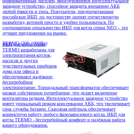
информативный дисплей, многоуровневое интеллектуальное
зарядное устройство, способное зарядить внешнюю АКБ
любой ёмкости и типа. Покупатели, предпочитающие
российские ИБП, по достоинству оценят отечественную
разработку, которой просто и удобно пользоваться. По
соотношению цена/качество ИБП для котла серии NEO – это
лучшее предложение на рынке.
TERMO (300-1000Вт)
ИБП для котла серии
TERMO разработаны для
электропитания котлов,
насосов и других
чувствительных приборов
дома или офиса и
обеспечивают надёжное,
бесперебойное
электропитание. Тороидальный трансформатор обеспечивает
низкое собственное потребление, что делает включение
вентилятора редким. Интеллектуальное зарядное устройство
имеет уникальный режим консервации АКБ, что увеличивает
срок службы батареи. Сквозная нейтраль обеспечивает
корректную работу любого фазозависимого котла. ИБП для
котла TERMO - бесперебойный комфорт и надёжная работа
вашего оборудования.