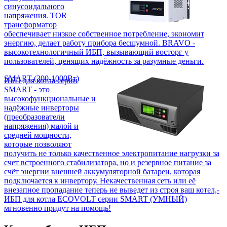
синусоидального
напряжения. TOR
трансформатор
обеспечивает низкое собственное потребление, экономит
энергию, делает работу прибора бесшумной. BRAVO -
высокотехнологичный ИБП, вызывающий восторг у
пользователей, ценящих надёжность за разумные деньги.
SMART (300-1000Вт)
ИБП для котла серии
SMART - это
высокофункциональные и
надёжные инверторы
(преобразователи
напряжения) малой и
средней мощности,
которые позволяют
получить не только качественное электропитание нагрузки за
счет встроенного стабилизатора, но и резервное питание за
счёт энергии внешней аккумуляторной батареи, которая
подключается к инвертору. Некачественная сеть или её
внезапное пропадание теперь не выведет из строя ваш котел,-
ИБП для котла ECOVOLT серии SMART (УМНЫЙ)
мгновенно придут на помощь!