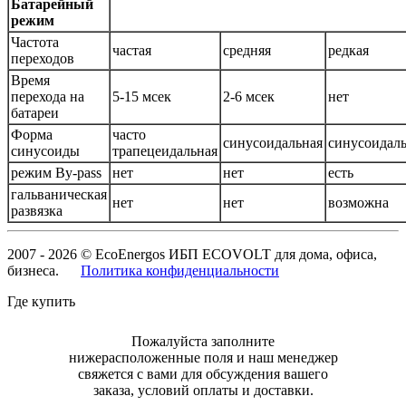
Батарейный
режим
Частота
частая
средняя
редкая
переходов
Время
перехода на
5-15 мсек
2-6 мсек
нет
батареи
Форма
часто
синусоидальная
синусоидал
синусоиды
трапецеидальная
режим By-pass
нет
нет
есть
гальваническая
нет
нет
возможна
развязка
2007 - 2026 © EcoEnergos ИБП ECOVOLT для дома, офиса,
бизнеса.
Политика конфиденциальности
Где купить
Пожалуйста заполните
нижерасположенные поля и наш менеджер
свяжется с вами для обсуждения вашего
заказа, условий оплаты и доставки.