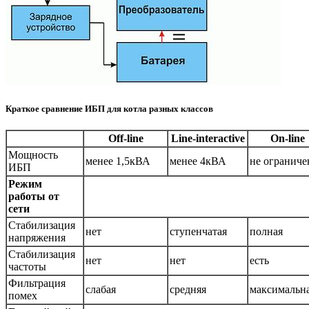
Краткое сравнение ИБП для котла разных классов
Off-line
Line-interactive
On-line
Мощность
менее 1,5кВА
менее 4кВА
не ограниче
ИБП
Режим
работы от
сети
Стабилизация
нет
ступенчатая
полная
напряжения
Стабилизация
нет
нет
есть
частоты
Фильтрация
слабая
средняя
максимальн
помех