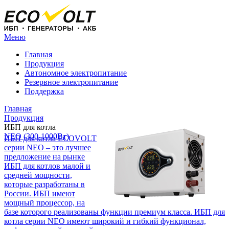
Меню
Главная
Продукция
Автономное электропитание
Резервное электропитание
Поддержка
Главная
Продукция
ИБП для котла
NEO (300-1000Вт)
ИБП для котла ECOVOLT
серии NEO – это лучшее
предложение на рынке
ИБП для котлов малой и
средней мощности,
которые разработаны в
России. ИБП имеют
мощный процессор, на
базе которого реализованы функции премиум класса. ИБП для
котла серии NEO имеют широкий и гибкий функционал,