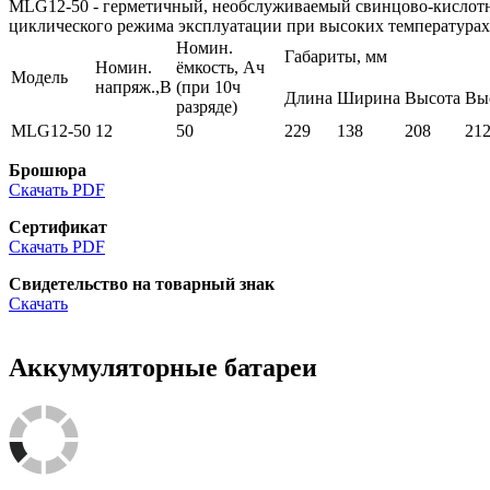
MLG12-50 - герметичный, необслуживаемый свинцово-кисло
циклического режима эксплуатации при высоких температурах 
Номин.
Габариты, мм
Номин.
ёмкость, Ач
Модель
напряж.,В
(при 10ч
Длина
Ширина
Высота
Выс
разряде)
MLG12-50
12
50
229
138
208
21
Брошюра
Скачать PDF
Сертификат
Скачать PDF
Свидетельство на товарный знак
Скачать
Аккумуляторные батареи