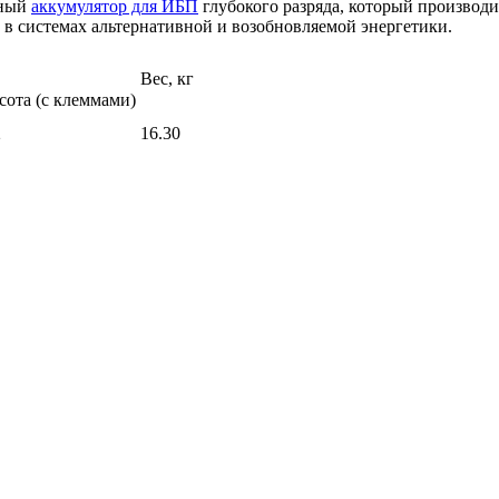
тный
аккумулятор для ИБП
глубокого разряда, который производи
в системах альтернативной и возобновляемой энергетики.
Вес, кг
ота (с клеммами)
2
16.30